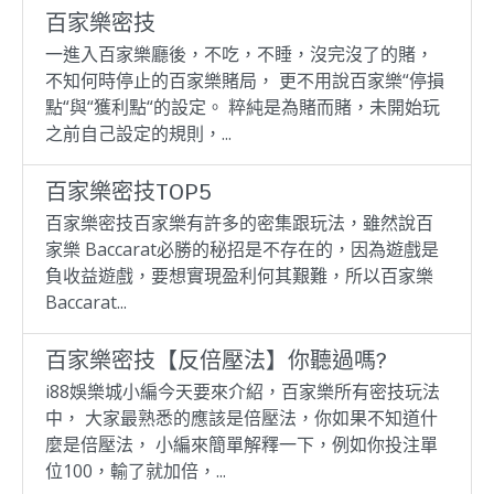
百家樂密技
一進入百家樂廳後，不吃，不睡，沒完沒了的賭，
不知何時停止的百家樂賭局， 更不用說百家樂“停損
點“與“獲利點“的設定。 粹純是為賭而賭，未開始玩
之前自己設定的規則，...
百家樂密技TOP5
百家樂密技百家樂有許多的密集跟玩法，雖然說百
家樂 Baccarat必勝的秘招是不存在的，因為遊戲是
負收益遊戲，要想實現盈利何其艱難，所以百家樂
Baccarat...
百家樂密技【反倍壓法】你聽過嗎?
i88娛樂城小編今天要來介紹，百家樂所有密技玩法
中， 大家最熟悉的應該是倍壓法，你如果不知道什
麼是倍壓法， 小編來簡單解釋一下，例如你投注單
位100，輸了就加倍，...