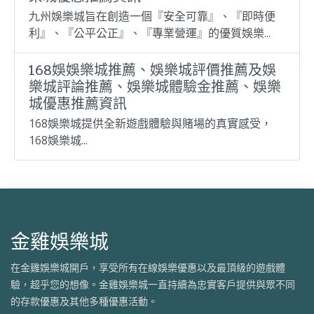
九州娛樂城旨在創造一個『安全可靠』、『即時便
利』、『公平公正』、『專業營運』的優質娛樂...
168娛娛樂城推薦、娛樂城評價推薦及娛
樂城評論推薦、娛樂城體驗金推薦、娛樂
城優惠推薦資訊
168娛樂城提供全新遊戲體驗與賭場的真實感受，
168娛樂城...
金雞娛樂城
在金雞娛樂城開戶，享受所有在線娛樂優惠以及最頂級的遊戲體
驗，超乎您的想像。金雞娛樂城一直持續為忠實客戶提供與眾不同
的存款優惠及其他多種優惠活動。