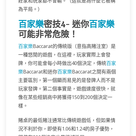
莊家和玩家都不會輸。（這就是為什麼它被稱
為平局。）
百家樂
密技
4- 迷你
百家樂
可能非常危險！
百家樂
Baccarat的傳統版（意指高賭注室）是
一種悠閒的遊戲，在這裡，玩家實際上會發
牌，你可能會每小時做出40個決定，傳統
百家
樂
Baccarat和迷你
百家樂
Baccarat之間有兩個
主要區別，第一個顯而易見的是發牌人而不是
玩家發牌。第二個事實是，遊戲速度很快，就
像在某些經銷商中將獲得150到200個決定一
樣。
賭桌的最低賭注通常比傳統遊戲低，但如果情
況不利於你，即使有1.06和1.24的房子優勢，