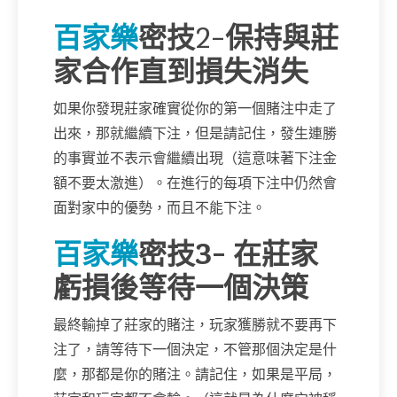
百家樂
密技
2-
保持與莊
家合作直到損失消失
如果你發現莊家確實從你的第一個賭注中走了
出來，那就繼續下注，但是請記住，發生連勝
的事實並不表示會繼續出現（這意味著下注金
額不要太激進）。在進行的每項下注中仍然會
面對家中的優勢，而且不能下注。
百家樂
密技
3- 在莊家
虧損後等待一個決策
最終輸掉了莊家的賭注，玩家獲勝就不要再下
注了，請等待下一個決定，不管那個決定是什
麼，那都是你的賭注。請記住，如果是平局，