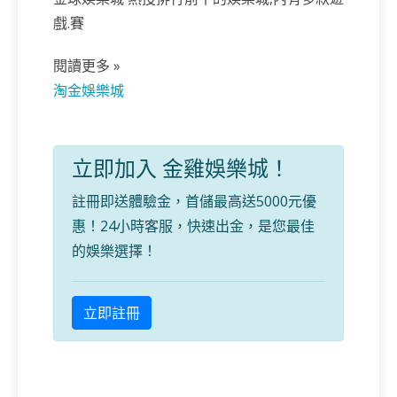
戲.賽
閱讀更多 »
淘金娛樂城
立即加入 金雞娛樂城！
註冊即送體驗金，首儲最高送5000元優
惠！24小時客服，快速出金，是您最佳
的娛樂選擇！
立即註冊