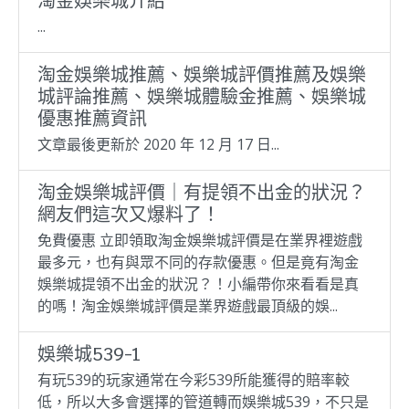
淘金娛樂城介紹
...
淘金娛樂城推薦、娛樂城評價推薦及娛樂
城評論推薦、娛樂城體驗金推薦、娛樂城
優惠推薦資訊
文章最後更新於 2020 年 12 月 17 日...
淘金娛樂城評價｜有提領不出金的狀況？
網友們這次又爆料了！
免費優惠 立即領取淘金娛樂城評價是在業界裡遊戲
最多元，也有與眾不同的存款優惠。但是竟有淘金
娛樂城提領不出金的狀況？！小編帶你來看看是真
的嗎！淘金娛樂城評價是業界遊戲最頂級的娛...
娛樂城539-1
有玩539的玩家通常在今彩539所能獲得的賠率較
低，所以大多會選擇的管道轉而娛樂城539，不只是