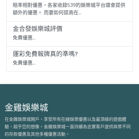
賠率相對優惠，各家收錄539的娛樂城平台還會提供
額外的優惠。 而要如何提高在...
金合發娛樂城評價
免費優惠...
運彩免費報牌真的準嗎?
免費優惠...
金雞娛樂城
在金雞娛樂城開戶，享受所有在線娛樂優惠以及最頂級的遊戲體
驗，超乎您的想像。金雞娛樂城一直持續為忠實客戶提供與眾不同
的存款優惠及其他多種優惠活動。